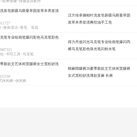
>按摩保健>保健器具配件
洗发皂新疆乌斯曼草固发草本养发清
汉方传承侧柏叶洗发皂新疆乌斯曼草固
发草本养发清爽控油手工皂
11727
清>身体清洁>香皂、皂花
克笔专业绘画笔爆闪彩色马克笔彩色
得力丹途闪光马克笔专业绘画笔爆闪丙
烯马克笔彩色珠光笔闪粉水笔
087321
化>书写工具>马克笔
夏季新款文艺休闲宽腿裤女士宽松砂洗
棉麻阔腿裤26夏季新款文艺休闲宽腿裤
女式宽松砂洗薄款亚麻 长裤
22339
式休闲裤>休闲裤