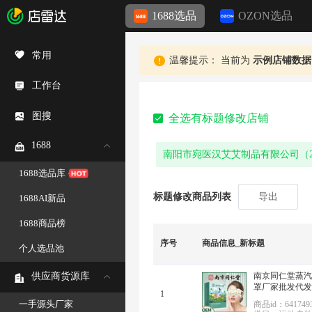
1688选品
OZON选品
常用
温馨提示：
当前为
示例店铺数据
工作台
图搜
全选有标题修改店铺
1688
南阳市宛医汉艾艾制品有限公司（
1688选品库
标题修改商品列表
导出
1688AI新品
1688商品榜
序号
商品信息_新标题
个人选品池
南京同仁堂蒸汽
供应商货源库
罩厂家批发代发
1
一手源头厂家
商品id：6417493