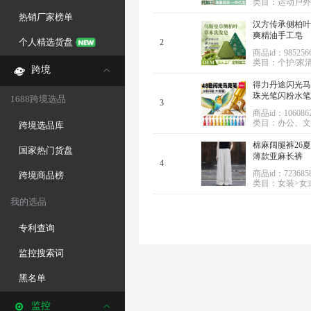
类目：运动户外
热销厂家榜单
汉方传承侧柏叶
爽精油手工皂
个人精选货盘
2
商品id：9852566
类目：个护/家
跨境
得力丹途闪光马
珠光笔闪粉水笔
1688跨境选品
3
商品id：1060862
类目：办公、文
跨境选品库
棉麻阔腿裤26
国家热门货盘
薄款亚麻长裤
4
商品id：7236858
跨境商品榜
类目：女装>女
我的选品
专利查询
监控搜索词
黑名单
监控