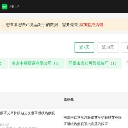
MCP
，
想查看您自己竞品对手的数据，需要先去
添加监控店铺
近7天
近14天
2）
南京中颖贸易有限公司（1）
即墨市宜佳可盈服装厂（1）
原标题
眼罩艾草护眼贴艾灸眼罩睡眠热敷眼
南京同仁堂蒸汽眼罩艾草护眼贴艾灸眼
罩睡眠热敷眼罩批发蒸汽眼罩
04142