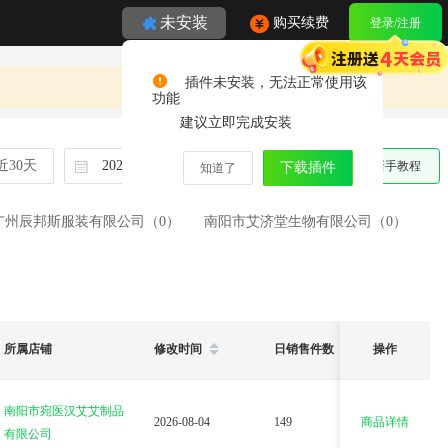
未安装
购买续费
登录/注册
插件未安装，无法正常使用该
功能
建议立即完成安装
近30天
至
新手教程
下载插件
知道了
广州辰邦斯服装有限公司（0）
南阳市艾济堂生物有限公司（0）
所属店铺
修改时间
日销售件数
操作
日预估销
南阳市宛医汉艾艾制品
2026-08-04
149
商品详情
40.23
有限公司