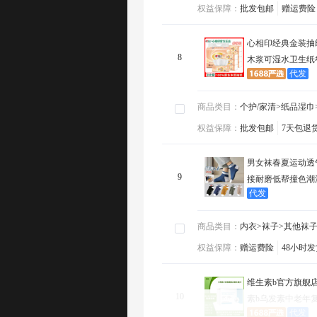
权益保障：
权益保障：
批发包邮
赠运费险
48小时发货
SKU数量
批发包邮
赠运费险
：
查
心相印经典金装抽
8
木浆可湿水卫生纸
代发
商品类目：
商品类目：
个护/家清>纸品湿巾>抽纸
月代发订单
个护/家清>纸品湿巾
：
权益保障：
权益保障：
批发包邮
7天包退货
48小时发货
SKU数量
批发包邮
7天包退
：
查
男女袜春夏运动透
9
接耐磨低帮撞色潮
代发
商品类目：
商品类目：
内衣>袜子>其他袜子
月代发订单
内衣>袜子>其他袜
：
权益保障：
权益保障：
赠运费险
48小时发货
SKU数量
赠运费险
48小时发
：
查
维生素b官方旗舰
10
素b乌发素中老年
代发