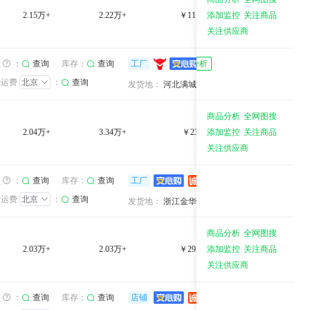
2.15万+
2.22万+
￥11.16万+
添加监控
关注商品
0.8%
关注供应商
保定市恒信纸业有限公司
7年
库存：
7年
频
：
查询
查询
工厂
卖家分析
发运费
北京
：
查询
综合服务：
综合服务：
河北满城县
发货地：
河北满城县
商品分析
全网图搜
2.04万+
3.34万+
￥2344.51
添加监控
关注商品
45.0%
关注供应商
义乌市道轩饰品厂
义乌市道轩饰品厂
2年
库存：
2年
频
：
查询
查询
工厂
卖家分析
发运费
北京
：
查询
综合服务：
综合服务：
浙江金华
发货地：
浙江金华
商品分析
全网图搜
2.03万+
2.03万+
￥29.89万+
添加监控
关注商品
80.0%
关注供应商
杭州此芙贸易有限公司
杭州此芙贸易有限公司
1年
库存：
1年
频
：
查询
查询
店铺
卖家分析