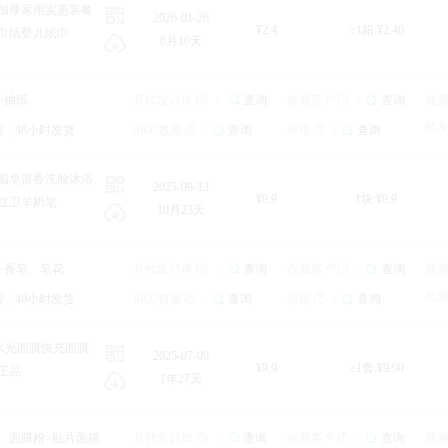
加厚家用实惠装餐
2026-01-26
¥2.4
≥1箱:¥2.40
巾纸婴儿纸巾
6月10天
库存：
>抽纸
查询
收藏客户
：
月代发订单
查询
视频
：
：
查询
查询
收藏客户
查询
：
查询
工厂
视
批发运费
北京
：
查询
批
货
询
48小时发货
评论
：
查询
SKU数量
：
查询
评论
：
查询
发货地：
脂皂留香洗脸沐浴
2025-09-13
¥9.9
1块:¥9.9
红卫羊奶皂
10月23天
库存：
>香皂、皂花
查询
收藏客户
：
月代发订单
查询
视频
：
：
查询
查询
收藏客户
查询
：
查询
店铺
视
批发运费
北京
：
查询
批
货
询
48小时发货
评论
：
查询
SKU数量
：
查询
评论
：
查询
发货地：
沃水光面膜快充面膜
2025-07-09
¥9.9
≥1套:¥9.90
正品
1年27天
库存：
膜、面膜粉>贴片面膜
查询
收藏客户
：
月代发订单
查询
视频
：
：
查询
查询
收藏客户
查询
：
查询
店铺
视