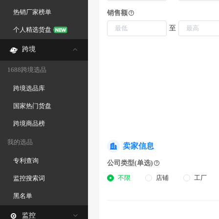
热销厂家榜单
销售额
至
个人精选货盘
跨境
1688跨境选品
跨境选品库
国家热门货盘
跨境商品榜
我的选品
卖家信息
专利查询
公司类型(单选)
不限
店铺
工厂
监控搜索词
黑名单
监控