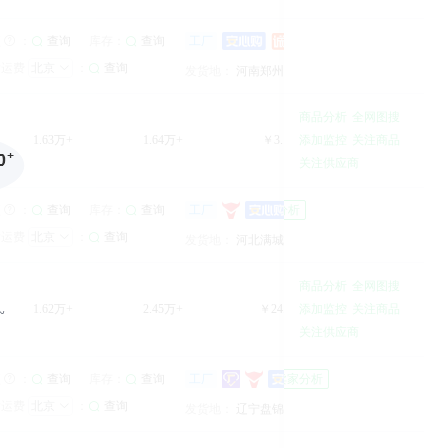
郑州荟儒医疗器械有限公司
郑州荟儒医疗器械有限公司
1年
库存：
1年
频
：
查询
查询
工厂
卖家分析
发运费
北京
：
查询
综合服务：
综合服务：
河南郑州
发货地：
河南郑州
商品分析
全网图搜
1.63万+
1.64万+
￥3.11万+
添加监控
关注商品
47.0%
关注供应商
保定市富民纸业有限公司
9年
库存：
9年
频
：
查询
查询
工厂
卖家分析
发运费
北京
：
查询
综合服务：
综合服务：
河北满城县
发货地：
河北满城县
商品分析
全网图搜
1.62万+
2.45万+
￥24.26万+
添加监控
关注商品
27.0%
~
关注供应商
赛龙(辽宁)宠物用品有限公司
库存：
3年
3年
频
：
查询
查询
工厂
卖家分析
发运费
北京
：
查询
综合服务：
综合服务：
辽宁盘锦
发货地：
辽宁盘锦