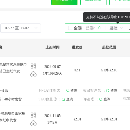
支持不勾选默认导出TOP20
已选:
0
全选
息
上架时间
批发价
起批范围
30包整箱实惠装纸巾
2024-09-07
¥2.1
≥1件:¥2.10
洁卫生纸代发
1年10月29天
库存：
>抽纸
查询
收藏客户
：
月代发订单
查询
视频
：
：
查询
查询
收藏客户
查询
：
查询
工厂
视
批发运费
北京
：
查询
批
货
询
48小时发货
评论
：
查询
SKU数量
：
查询
评论
：
查询
发货地：
厚整箱餐巾纸家用
2024-11-05
¥2.01
≥1件:¥2.01
木纸巾代发
1年9月