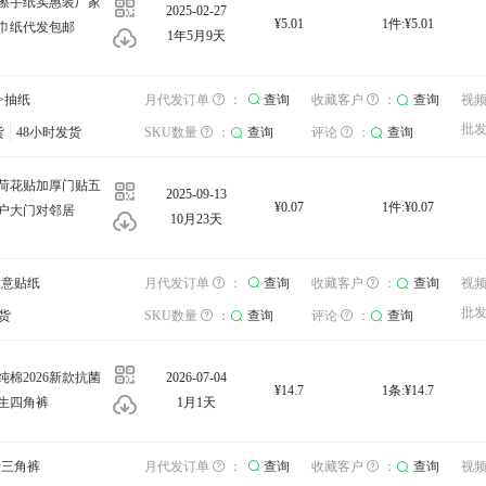
用擦手纸实惠装厂家
2025-02-27
¥5.01
1件:¥5.01
巾纸代发包邮
1年5月9天
库存：
>抽纸
查询
收藏客户
：
月代发订单
查询
视频
：
：
查询
查询
收藏客户
查询
：
查询
工厂
视
批发运费
北京
：
查询
批
货
询
48小时发货
评论
：
查询
SKU数量
：
查询
评论
：
查询
发货地：
荷花贴加厚门贴五
2025-09-13
¥0.07
1件:¥0.07
户大门对邻居
10月23天
库存：
创意贴纸
查询
收藏客户
：
月代发订单
查询
视频
：
：
查询
查询
收藏客户
查询
：
查询
工厂
视
批发运费
北京
：
查询
批
货
询
评论
：
查询
SKU数量
：
查询
评论
：
查询
发货地：
棉2026新款抗菌
2026-07-04
¥14.7
1条:¥14.7
生四角裤
1月1天
库存：
士三角裤
查询
收藏客户
：
月代发订单
查询
视频
：
：
查询
查询
收藏客户
查询
：
查询
店铺
视