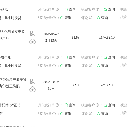
库存：
>抽纸
查询
收藏客户
：
月代发订单
查询
视频
：
：
查询
查询
收藏客户
查询
：
查询
工厂
视
批发运费
北京
：
查询
批
货
询
48小时发货
评论
：
查询
SKU数量
：
查询
评论
：
查询
发货地：
0张大包纸抽实惠装
2026-05-23
¥1.89
≥1件:¥2.10
纸巾DF
2月13天
库存：
>餐巾纸
查询
收藏客户
：
月代发订单
查询
视频
：
：
查询
查询
收藏客户
查询
：
查询
工厂
视
批发运费
北京
：
查询
批
货
询
48小时发货
评论
：
查询
SKU数量
：
查询
评论
：
查询
发货地：
正带跨境开肩美背
2025-10-05
¥2.8
2个:¥2.8
背部矫正胸肌
10月
库存：
饰配件>矫正带
查询
收藏客户
：
月代发订单
查询
视频
：
：
查询
查询
收藏客户
查询
：
查询
工厂
视
批发运费
北京
：
查询
批
货
询
评论
：
查询
SKU数量
：
查询
评论
：
查询
发货地：