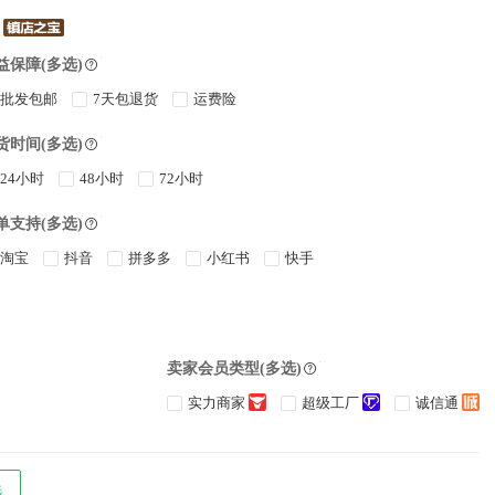
益保障(多选)
批发包邮
7天包退货
运费险
货时间(多选)
24小时
48小时
72小时
单支持(多选)
淘宝
抖音
拼多多
小红书
快手
卖家会员类型(多选)
实力商家
超级工厂
诚信通
选