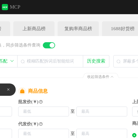
MCP
榜
上新商品榜
复购率商品榜
1688好货榜
换，同步筛选条件查询
历史搜索
收起筛选条件
！
商品信息
批发价(￥)
上
至
商
代发价(￥)
至