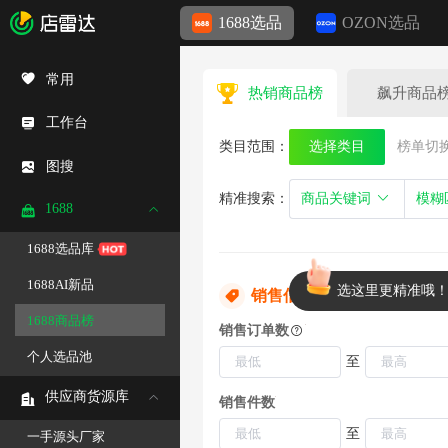
1688选品
OZON选品
常用
热销商品榜
飙升商品
工作台
类目范围：
选择类目
榜单切
图搜
精准搜索：
1688
1688选品库
1688AI新品
选这里更精准哦
销售信息
1688商品榜
销售订单数
个人选品池
至
供应商货源库
销售件数
至
一手源头厂家