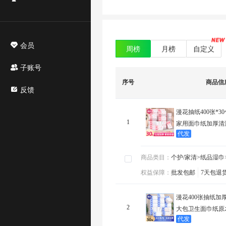
会员
周榜
月榜
自定义
子账号
序号
商品信
反馈
漫花抽纸400张*
1
家用面巾纸加厚清
代发
商品类目：
商品类目：
个护/家清>纸品湿巾>抽纸
月代发订单
个护/家清>纸品湿巾
：
权益保障：
权益保障：
批发包邮
7天包退货
48小时发货
SKU数量
批发包邮
7天包退
：
查
漫花400张抽纸加
2
大包卫生面巾纸原
代发