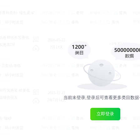
库存：
营养补充剂>维生素/矿物质（食品）
查询
收藏客户
：
月代发订单
查询
视频
：
：
查询
查询
收藏客户
查询
：
查询
工厂
视
批发运费
北京
：
查询
批
货
询
48小时发货
评论
：
查询
SKU数量
：
查询
评论
：
查询
发货地：
生纸卷筒纸有芯卷纸
2026-05-23
¥1.9
≥1件:¥2.11
实惠装DF
2月13天
库存：
>卫生纸/卷纸
查询
收藏客户
：
月代发订单
查询
视频
：
：
查询
查询
收藏客户
查询
：
查询
工厂
视
批发运费
北京
：
查询
批
货
询
48小时发货
评论
：
查询
SKU数量
：
查询
评论
：
查询
发货地：
实惠装 除臭低
2023-12-22
¥9.9
≥1件:¥9.90
底猫舍批发
当前未登录,登录后可查看更多类目数据
2年7月14天
立即登录
库存：
品>猫砂
查询
收藏客户
：
月代发订单
查询
视频
：
：
查询
查询
收藏客户
查询
：
查询
工厂
视
批发运费
北京
：
查询
批
货
询
48小时发货
评论
：
查询
SKU数量
：
查询
评论
：
查询
发货地：