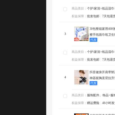
商品类目：
商品类目：
个护/家清>纸品湿巾>抽纸
月代发订单
个护/家清>纸品湿巾
：
权益保障：
权益保障：
批发包邮
7天包退货
48小时发货
SKU数量
批发包邮
7天包退
：
查
30包整箱家用40
3
擦手纸面巾纸卫生
代发
商品类目：
商品类目：
个护/家清>纸品湿巾>餐巾纸
月代发订单
个护/家清>纸品湿巾
：
权益保障：
权益保障：
批发包邮
7天包退货
48小时发货
SKU数量
批发包邮
7天包退
：
查
抖音健身开肩带矫
4
神器挺胸直背拉升
代发
商品类目：
商品类目：
服饰配件、饰品>服饰配件>矫正带
月代发订单
服饰配件、饰品>服
：
权益保障：
权益保障：
赠运费险
48小时发货
SKU数量
赠运费险
48小时发
：
查