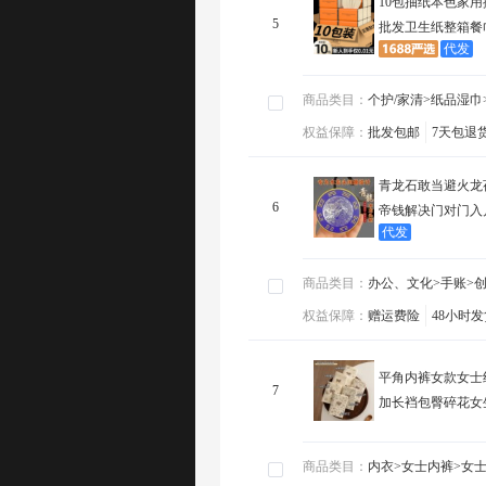
10包抽纸本色家
5
批发卫生纸整箱餐
代发
商品类目：
商品类目：
个护/家清>纸品湿巾>抽纸
月代发订单
个护/家清>纸品湿巾
：
权益保障：
权益保障：
批发包邮
7天包退货
48小时发货
SKU数量
批发包邮
7天包退
：
查
青龙石敢当避火龙
6
帝钱解决门对门入
代发
商品类目：
商品类目：
办公、文化>手账>创意贴纸
月代发订单
办公、文化>手账>
：
权益保障：
权益保障：
赠运费险
48小时发货
SKU数量
赠运费险
48小时发
：
查
平角内裤女款女士纯
7
加长裆包臀碎花女
商品类目：
商品类目：
内衣>女士内裤>女士三角裤
月代发订单
内衣>女士内裤>女
：