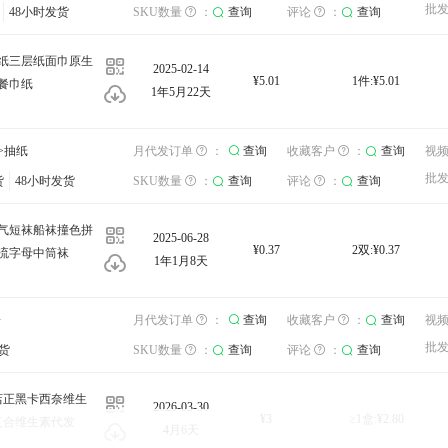
批发运费
北京
：
查询
批
询
48小时发货
评论
：
查询
SKU数量
：
查询
评论
：
查询
发货地：
纸三层纸面巾原生
2025-02-14
¥5.01
1件:¥5.01
餐巾纸
1年5月22天
库存：
>抽纸
查询
收藏客户
：
月代发订单
查询
视频
：
：
查询
查询
收藏客户
查询
：
查询
工厂
视
批发运费
北京
：
查询
批
货
询
48小时发货
评论
：
查询
SKU数量
：
查询
评论
：
查询
发货地：
气短袜船袜撞色拼
2025-06-28
¥0.37
2双:¥0.37
流字母中筒袜
1年1月8天
库存：
子
查询
收藏客户
：
月代发订单
查询
视频
：
：
查询
查询
收藏客户
查询
：
查询
工厂
视
批发运费
北京
：
查询
批
货
询
评论
：
查询
SKU数量
：
查询
评论
：
查询
发货地：
店正黑卡西奈维生
2026-03-30
¥3
≥1盒:¥2.80
复合维生素代发
4月6天