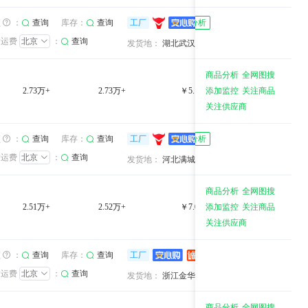
湖北漫花商贸有限公司
湖北漫花商贸有限
3年
库存：
3年
频
：
查询
查询
工厂
卖家分析
发运费
北京
：
查询
综合服务：
综合服务：
湖北武汉
发货地：
湖北武汉
商品分析
全网图搜
2.73万+
2.73万+
￥5.17万+
添加监控
关注商品
33.0%
关注供应商
保定市富民纸业有限公司
9年
库存：
9年
频
：
查询
查询
工厂
卖家分析
发运费
北京
：
查询
综合服务：
综合服务：
河北满城县
发货地：
河北满城县
商品分析
全网图搜
2.51万+
2.52万+
￥7.06万+
添加监控
关注商品
100.0%
关注供应商
义乌市继盛日用品有限公司
义乌市继盛日用品有限公司
1年
库存：
1年
频
：
查询
查询
工厂
卖家分析
发运费
北京
：
查询
综合服务：
综合服务：
浙江金华
发货地：
浙江金华
商品分析
全网图搜