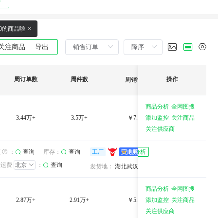
00的商品啦
关注商品
导出
周订单数
周件数
操作
复购率
周销售额
商品分析
全网图搜
3.44万+
3.5万+
￥7.36万+
添加监控
关注商品
38.0%
关注供应商
湖北漫花商贸有限公司
湖北漫花商贸有限
3年
库存：
3年
频
：
查询
查询
工厂
卖家分析
发运费
北京
：
查询
综合服务：
综合服务：
湖北武汉
发货地：
湖北武汉
商品分析
全网图搜
2.87万+
2.91万+
￥5.86万+
添加监控
关注商品
32.0%
关注供应商