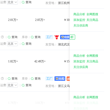
发运费
北京
：
查询
综合服务：
综合服务：
浙江杭州
发货地：
浙江杭州
商品分析
全网图搜
2.01万+
2.05万+
￥10.29万+
添加监控
关注商品
1.0%
关注供应商
湖北匠作工坊科技有限公司
4年
库存：
4年
频
：
查询
查询
工厂
卖家分析
发运费
北京
：
查询
综合服务：
综合服务：
湖北武汉
发货地：
湖北武汉
商品分析
全网图搜
1.82万+
42.49万+
￥15.72万+
添加监控
关注商品
37.0%
关注供应商
万品日用品(金华)有限公司
万品日用品(金华)有限公司
6年
库存：
6年
频
：
查询
查询
工厂
卖家分析
发运费
北京
：
查询
综合服务：
综合服务：
浙江义乌
发货地：
浙江义乌
商品分析
全网图搜
1.79万+
3.01万+
￥9.04万+
添加监控
关注商品
60.0%
关注供应商