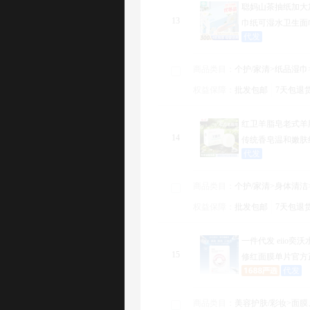
聪妈山茶抽纸加大
13
巾纸可湿水卫生面
代发
商品类目：
商品类目：
个护/家清>纸品湿巾>抽纸
月代发订单
个护/家清>纸品湿巾
：
权益保障：
权益保障：
批发包邮
7天包退货
48小时发货
SKU数量
批发包邮
7天包退
：
查
红卫羊脂皂老式羊
14
传统香皂温和嫩肤
代发
商品类目：
商品类目：
个护/家清>身体清洁>香皂、皂花
月代发订单
个护/家清>身体清洁
：
权益保障：
权益保障：
批发包邮
7天包退货
48小时发货
SKU数量
批发包邮
7天包退
：
查
一件代发 eiio奕
15
修红面膜单片官方
代发
商品类目：
商品类目：
美容护肤/彩妆>面膜、面膜粉>贴片面膜
月代发订单
美容护肤/彩妆>面
：