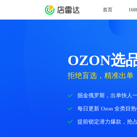
失
败
首页
16
OZON选
拒绝盲选，精准出单
掘金俄罗斯，出单快人
每日更新 Ozon 全类目
提前锁定潜力爆款，抢