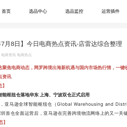
首页
选品中心
选品监控
运营插件
6年7月8日】今日电商热点资讯-店雷达综合整理
电商资讯
电商热点
达聚焦电商动态，网罗跨境出海新机遇与国内市场热行情，一键
点资讯
态】
智能枢纽仓落地华东 上海、宁波双仓正式启用
，亚马逊全球智能枢纽仓（Global Warehousing and D
深圳首仓全面运营后，亚马逊在完善跨境
网络上的又一关
物流
动态】