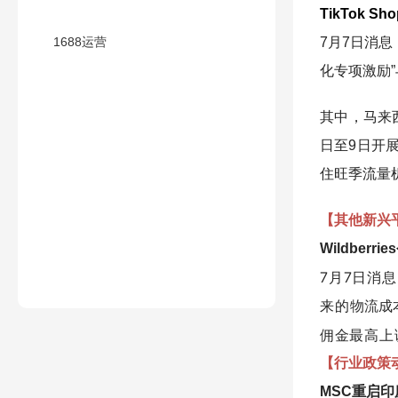
TikTok 
1688运营
7月7日消息
化专项激励
其中，马来西亚
日至9日开
住旺季流量
【其他新兴
Wildbe
7月7日消
来的
成
物流
佣金最高上
【行业政策
MSC重启印