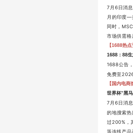
7月6日消
月的印度—
同时，MS
市场供需格
【1688热
1688：8
1688公
免费至20
【国内电商
世界杯“黑马
7月6日消
的地搜索热
过200%
等连线产品