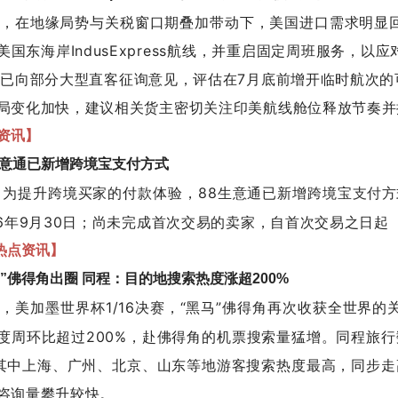
息，在地缘局势与关税窗口期叠加带动下，美国进口需求明显
美国东海岸IndusExpress航线，并重启固定周班服务
C已向部分大型直客征询意见，评估在7月底前增开临时航次的
局变化加快，建议相关货主密切关注印美航线舱位释放节奏并
点资讯】
8生意通已新增跨境宝支付方式
告，为提升跨境买家的付款体验，88生意通已新增跨境宝
方
支付
26年9月30日；尚未完成首次交易的卖家，自首次交易之日起
热点资讯】
”佛得角出圈 同程：目的地搜索热度涨超200%
息，美加墨世界杯1/16决赛，“黑马”佛得角再次收获全世界
度周环比超过200%，赴佛得角的机票搜索量猛增。同程旅行
，其中上海、广州、北京、山东等地游客搜索热度最高，同步走
咨询量攀升较快。