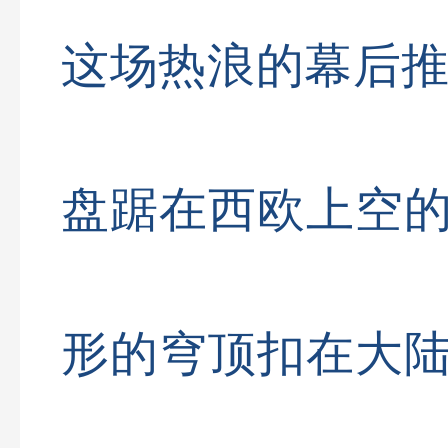
这场热浪的幕后推
盘踞在西欧上空
形的穹顶扣在大