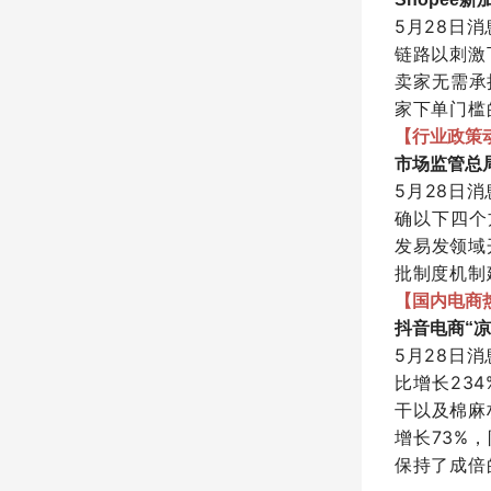
5月28日
链路以刺激
卖家无需承
家下单门槛
【行业政策
市场监管总
5月28日
确以下四个
发易发领域
批制度机制
【国内电商
抖音电商“凉
5月28日
比增长23
干以及棉麻
增长73%
保持了成倍