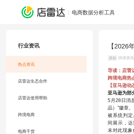
电商数据分析工具
【202
行业资讯
跨境资讯
原创
热点资讯
导读：店雷
跨境电商热
店雷达生态合作
【亚马逊动
亚马逊为部分新品
店雷达使用帮助
5月28日消
品）”徽章
跨境电商
被系统判定
间展示，达
未对此现象
电商干货