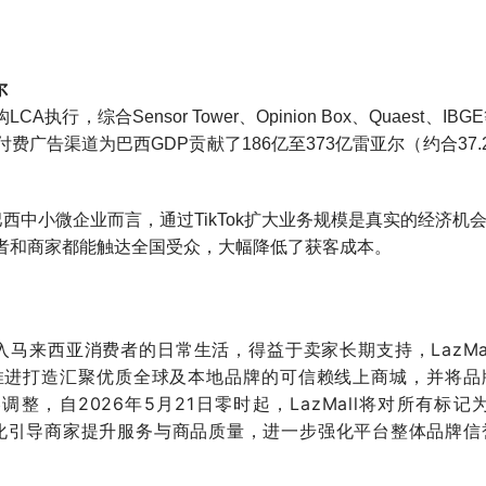
尔
综合Sensor Tower、Opinion Box、Quaest、IBG
过付费广告渠道为巴西GDP贡献了186亿至373亿雷亚尔（约合37.
于巴西中小微企业而言，通过TikTok扩大业务规模是真实的经济机会
作者和商家都能触达全国受众，大幅降低了获客成本。
入马来西亚消费者的日常生活，得益于卖家长期支持，LazMa
推进打造汇聚优质全球及本地品牌的可信赖线上商城，并将品
自2026年5月21日零时起，LazMall将对所有标记为
化引导商家提升服务与商品质量，进一步强化平台整体品牌信