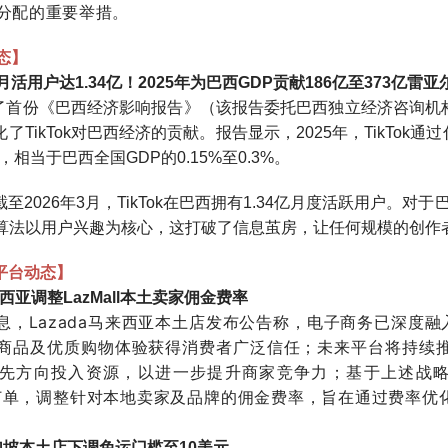
分配的重要举措。
动态】
西月活用户达1.34亿！2025年为巴西GDP贡献186亿至373亿雷亚
布了首份《巴西经济影响报告》（该报告委托巴西独立经济咨询机构LCA执行，
了TikTok对巴西经济的贡献。报告显示，2025年，TikTok通
），相当于巴西全国GDP的0.15%至0.3%。
至2026年3月，TikTok在巴西拥有1.34亿月度活跃用户。对
推荐算法以用户兴趣为核心，这打破了信息茧房，让任何规模的创
平台动态】
来西亚调整LazMall本土卖家佣金费率
消息，Lazada马来西亚本土店发布公告称，电子商务已深度融
商品及优质购物体验获得消费者广泛信任；未来平台将持续
先方向投入资源，以进一步提升商家竞争力；基于上述战略调整，
订单，调整针对本地卖家及品牌的佣金费率，旨在通过费率优
新加坡本土店下调免运门槛至10美元