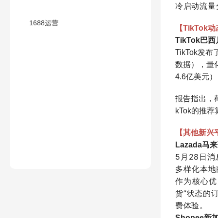
冷启动流量
1688运营
【TikTok
TikTok巴
TikTok发
数据），量化
4.6亿美元
报告指出，截
kTok的
【其他新兴
Lazada马
5月28日
多样化本地
作为核心优
货”状态的
费体验。
Shopee