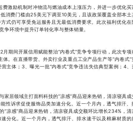
级运费激励机制对冲
与燃油成本上涨压力，并进一步优化买
物流
低消费门槛由25美元下调至10美元，且该政策覆盖全部本土
件方式仍可享受免运服务且无最低消费要求。此次福利优化在
竞争环境中提升订单转化率与整体销量。
12月期间开展信用赋能整治“内卷式”竞争专项行动，此次专项
主体。在
带货、
行业及重点
产品生产等“内卷式”
直播
外卖
工业
经营主体；3、曝光一批“内卷式”竞争违法失信典型案例；4、
与
领域主打
科技的“凉感”商品迎来热销，清凉寝具成
家居
面料
的功能性诉求促使服饰品类加速分化。近一个月内，透气排汗、
的“凉感”商品迎来热销，清凉寝具成交额环比增长234%，清
类加速分化。近一个月内，透气排汗、排水速干以及棉麻材质的