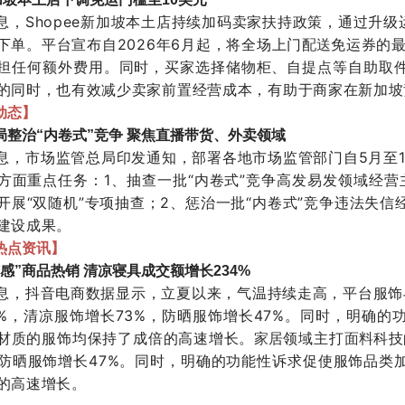
消息，Shopee新加坡本土店持续加码卖家扶持政策，通过升
下单。平台宣布自2026年6月起，将全场上门
免运券的最
配送
担任何额外费用。同时，买家选择储物柜、自提点等自助取
的同时，也有效减少卖家前置经营成本，有助于商家在新加坡
动态】
局整治“内卷式”竞争 聚焦直播带货、外卖领域
消息，市场监管总局印发通知，部署各地市场监管部门自5月至
方面重点任务：1、抽查一批“内卷式”竞争高发易发领域经营
开展“双随机”专项抽查；2、惩治一批“内卷式”竞争违法失信
建设成果。
热点资讯】
感”商品热销 清凉寝具成交额增长234%
消息，抖音电商数据显示，立夏以来，气温持续走高，平台服饰
4%，清凉服饰增长73%，防晒服饰增长47%。同时，明确
材质的服饰均保持了成倍的高速增长。
领域主打
科技
家居
面料
，防晒服饰增长47%。同时，明确的功能性诉求促使服饰品
的高速增长。