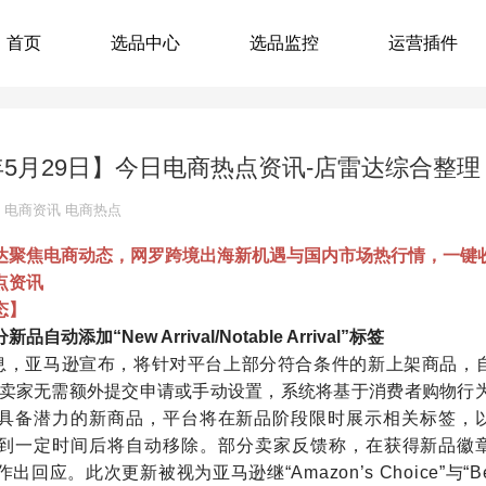
首页
选品中心
选品监控
运营插件
6年5月29日】今日电商热点资讯-店雷达综合整理
电商资讯
电商热点
达聚焦电商动态，网罗跨境出海新机遇与国内市场热行情，一键
点资讯
态】
自动添加“New Arrival/Notable Arrival”标签
息，亚马逊宣布，将针对平台上部分符合条件的新上架商品，自动添加“New
。卖家无需额外提交申请或手动设置，系统将基于消费者购物行
具备潜力的新商品，平台将在新品阶段限时展示相关标签，以
到一定时间后将自动移除。
部分卖家反馈称，在获得新品徽章后
作出回应。
此次更新被视为亚马逊继“Amazon’s Choice”