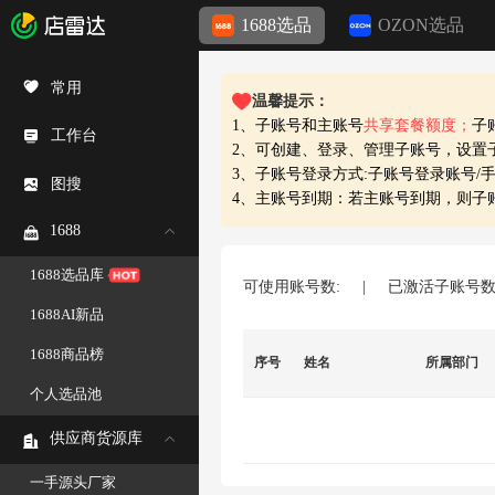
1688选品
OZON选品
常用
温馨提示：
1、子账号和主账号
共享套餐额度；
子
工作台
2、可创建、登录、管理子账号，设置
3、子账号登录方式:子账号登录账号/
图搜
4、主账号到期：若主账号到期，则子账
1688
1688选品库
可使用账号数:
|
已激活子账号
1688AI新品
1688商品榜
序号
姓名
所属部门
个人选品池
供应商货源库
一手源头厂家